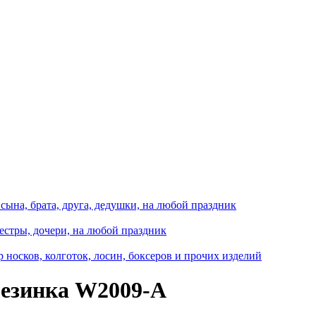
сына, брата, друга, дедушки, на любой праздник
естры, дочери, на любой праздник
носков, колготок, лосин, боксеров и прочих изделий
резинка W2009-A