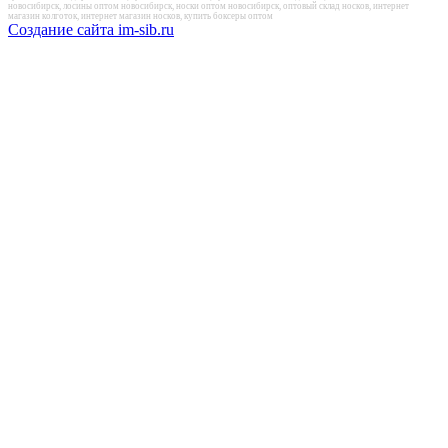
новосибирск, лосины оптом новосибирск, носки оптом новосибирск, оптовый склад носков, интернет
магазин колготок, интернет магазин носков, купить боксеры оптом
Создание сайта im-sib.ru