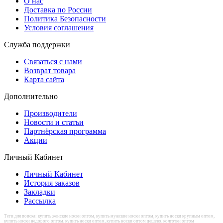
О нас
Доставка по России
Политика Безопасности
Условия соглашения
Служба поддержки
Связаться с нами
Возврат товара
Карта сайта
Дополнительно
Производители
Новости и статьи
Партнёрская программа
Акции
Личный Кабинет
Личный Кабинет
История заказов
Закладки
Рассылка
Теги для поиска: купить женские носки оптом, купить мужские носки оптом, купить носки крупным оптом,
купить носки недорого оптом, купить носки оптом, купить носки оптом дешево, колготки оптом