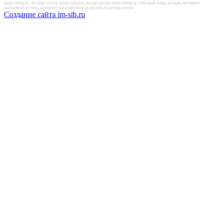
новосибирск, лосины оптом новосибирск, носки оптом новосибирск, оптовый склад носков, интернет
магазин колготок, интернет магазин носков, купить боксеры оптом
Создание сайта im-sib.ru