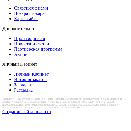
Связаться с нами
Возврат товара
Карта сайта
Дополнительно
Производители
Новости и статьи
Партнёрская программа
Акции
Личный Кабинет
Личный Кабинет
История заказов
Закладки
Рассылка
Теги для поиска: купить женские носки оптом, купить мужские носки оптом, купить носки крупным оптом,
купить носки недорого оптом, купить носки оптом, купить носки оптом дешево, колготки оптом
новосибирск, лосины оптом новосибирск, носки оптом новосибирск, оптовый склад носков, интернет
магазин колготок, интернет магазин носков, купить боксеры оптом
Создание сайта im-sib.ru