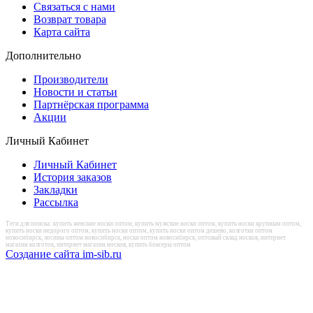
Связаться с нами
Возврат товара
Карта сайта
Дополнительно
Производители
Новости и статьи
Партнёрская программа
Акции
Личный Кабинет
Личный Кабинет
История заказов
Закладки
Рассылка
Теги для поиска: купить женские носки оптом, купить мужские носки оптом, купить носки крупным оптом,
купить носки недорого оптом, купить носки оптом, купить носки оптом дешево, колготки оптом
новосибирск, лосины оптом новосибирск, носки оптом новосибирск, оптовый склад носков, интернет
магазин колготок, интернет магазин носков, купить боксеры оптом
Создание сайта im-sib.ru