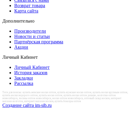
Связаться с нами
Возврат товара
Карта сайта
Дополнительно
Производители
Новости и статьи
Партнёрская программа
Акции
Личный Кабинет
Личный Кабинет
История заказов
Закладки
Рассылка
Теги для поиска: купить женские носки оптом, купить мужские носки оптом, купить носки крупным оптом,
купить носки недорого оптом, купить носки оптом, купить носки оптом дешево, колготки оптом
новосибирск, лосины оптом новосибирск, носки оптом новосибирск, оптовый склад носков, интернет
магазин колготок, интернет магазин носков, купить боксеры оптом
Создание сайта im-sib.ru