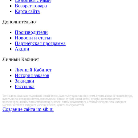
Связаться с нами
Возврат товара
Карта сайта
Дополнительно
Производители
Новости и статьи
Партнёрская программа
Акции
Личный Кабинет
Личный Кабинет
История заказов
Закладки
Рассылка
Теги для поиска: купить женские носки оптом, купить мужские носки оптом, купить носки крупным оптом,
купить носки недорого оптом, купить носки оптом, купить носки оптом дешево, колготки оптом
новосибирск, лосины оптом новосибирск, носки оптом новосибирск, оптовый склад носков, интернет
магазин колготок, интернет магазин носков, купить боксеры оптом
Создание сайта im-sib.ru