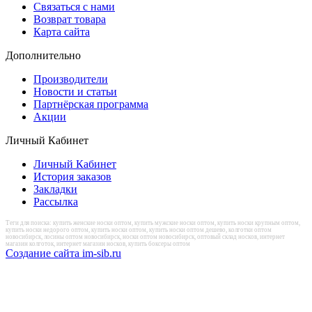
Связаться с нами
Возврат товара
Карта сайта
Дополнительно
Производители
Новости и статьи
Партнёрская программа
Акции
Личный Кабинет
Личный Кабинет
История заказов
Закладки
Рассылка
Теги для поиска: купить женские носки оптом, купить мужские носки оптом, купить носки крупным оптом,
купить носки недорого оптом, купить носки оптом, купить носки оптом дешево, колготки оптом
новосибирск, лосины оптом новосибирск, носки оптом новосибирск, оптовый склад носков, интернет
магазин колготок, интернет магазин носков, купить боксеры оптом
Создание сайта im-sib.ru