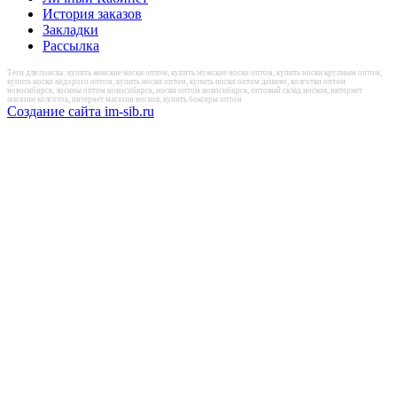
История заказов
Закладки
Рассылка
Теги для поиска: купить женские носки оптом, купить мужские носки оптом, купить носки крупным оптом,
купить носки недорого оптом, купить носки оптом, купить носки оптом дешево, колготки оптом
новосибирск, лосины оптом новосибирск, носки оптом новосибирск, оптовый склад носков, интернет
магазин колготок, интернет магазин носков, купить боксеры оптом
Создание сайта im-sib.ru