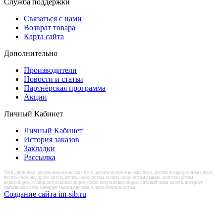
Служба поддержки
Связаться с нами
Возврат товара
Карта сайта
Дополнительно
Производители
Новости и статьи
Партнёрская программа
Акции
Личный Кабинет
Личный Кабинет
История заказов
Закладки
Рассылка
Теги для поиска: купить женские носки оптом, купить мужские носки оптом, купить носки крупным оптом,
купить носки недорого оптом, купить носки оптом, купить носки оптом дешево, колготки оптом
новосибирск, лосины оптом новосибирск, носки оптом новосибирск, оптовый склад носков, интернет
магазин колготок, интернет магазин носков, купить боксеры оптом
Создание сайта im-sib.ru