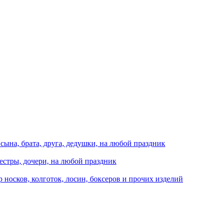
сына, брата, друга, дедушки, на любой праздник
естры, дочери, на любой праздник
носков, колготок, лосин, боксеров и прочих изделий