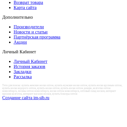
Возврат товара
Карта сайта
Дополнительно
Производители
Новости и статьи
Партнёрская программа
Акции
Личный Кабинет
Личный Кабинет
История заказов
Закладки
Рассылка
Теги для поиска: купить женские носки оптом, купить мужские носки оптом, купить носки крупным оптом,
купить носки недорого оптом, купить носки оптом, купить носки оптом дешево, колготки оптом
новосибирск, лосины оптом новосибирск, носки оптом новосибирск, оптовый склад носков, интернет
магазин колготок, интернет магазин носков, купить боксеры оптом
Создание сайта im-sib.ru