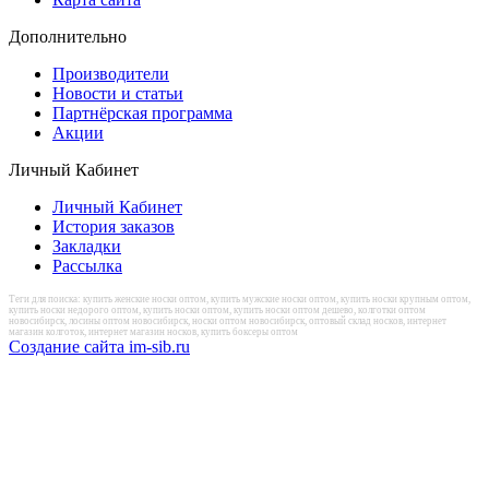
Дополнительно
Производители
Новости и статьи
Партнёрская программа
Акции
Личный Кабинет
Личный Кабинет
История заказов
Закладки
Рассылка
Теги для поиска: купить женские носки оптом, купить мужские носки оптом, купить носки крупным оптом,
купить носки недорого оптом, купить носки оптом, купить носки оптом дешево, колготки оптом
новосибирск, лосины оптом новосибирск, носки оптом новосибирск, оптовый склад носков, интернет
магазин колготок, интернет магазин носков, купить боксеры оптом
Создание сайта im-sib.ru