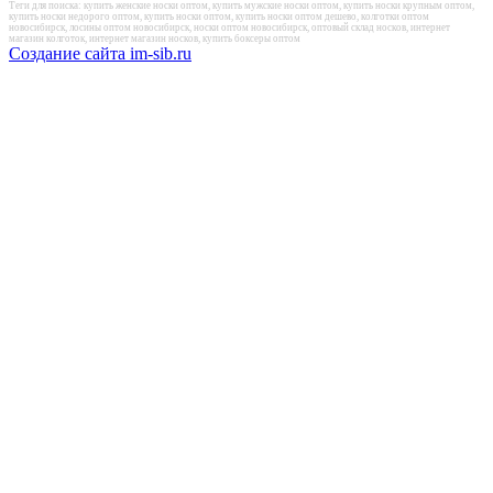
Теги для поиска: купить женские носки оптом, купить мужские носки оптом, купить носки крупным оптом,
купить носки недорого оптом, купить носки оптом, купить носки оптом дешево, колготки оптом
новосибирск, лосины оптом новосибирск, носки оптом новосибирск, оптовый склад носков, интернет
магазин колготок, интернет магазин носков, купить боксеры оптом
Создание сайта im-sib.ru