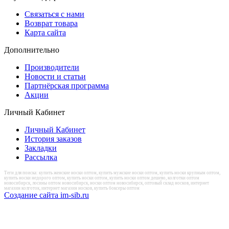
Связаться с нами
Возврат товара
Карта сайта
Дополнительно
Производители
Новости и статьи
Партнёрская программа
Акции
Личный Кабинет
Личный Кабинет
История заказов
Закладки
Рассылка
Теги для поиска: купить женские носки оптом, купить мужские носки оптом, купить носки крупным оптом,
купить носки недорого оптом, купить носки оптом, купить носки оптом дешево, колготки оптом
новосибирск, лосины оптом новосибирск, носки оптом новосибирск, оптовый склад носков, интернет
магазин колготок, интернет магазин носков, купить боксеры оптом
Создание сайта im-sib.ru