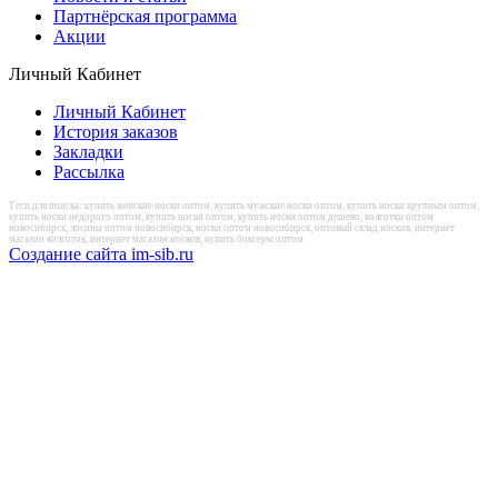
Партнёрская программа
Акции
Личный Кабинет
Личный Кабинет
История заказов
Закладки
Рассылка
Теги для поиска: купить женские носки оптом, купить мужские носки оптом, купить носки крупным оптом,
купить носки недорого оптом, купить носки оптом, купить носки оптом дешево, колготки оптом
новосибирск, лосины оптом новосибирск, носки оптом новосибирск, оптовый склад носков, интернет
магазин колготок, интернет магазин носков, купить боксеры оптом
Создание сайта im-sib.ru