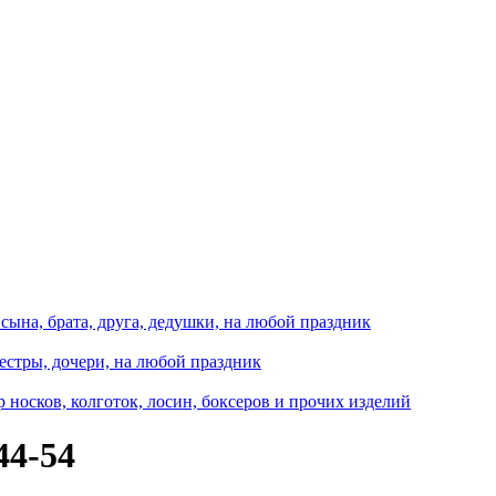
сына, брата, друга, дедушки, на любой праздник
естры, дочери, на любой праздник
носков, колготок, лосин, боксеров и прочих изделий
44-54