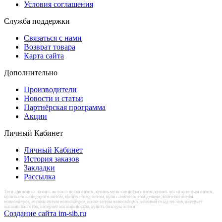
Условия соглашения
Служба поддержки
Связаться с нами
Возврат товара
Карта сайта
Дополнительно
Производители
Новости и статьи
Партнёрская программа
Акции
Личный Кабинет
Личный Кабинет
История заказов
Закладки
Рассылка
Теги для поиска: купить женские носки оптом, купить мужские носки оптом, купить носки крупным оптом,
купить носки недорого оптом, купить носки оптом, купить носки оптом дешево, колготки оптом
новосибирск, лосины оптом новосибирск, носки оптом новосибирск, оптовый склад носков, интернет
магазин колготок, интернет магазин носков, купить боксеры оптом
Создание сайта im-sib.ru