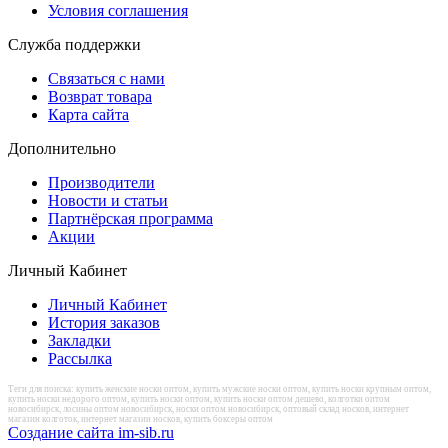
Условия соглашения
Служба поддержки
Связаться с нами
Возврат товара
Карта сайта
Дополнительно
Производители
Новости и статьи
Партнёрская программа
Акции
Личный Кабинет
Личный Кабинет
История заказов
Закладки
Рассылка
Теги для поиска: купить женские носки оптом, купить мужские носки оптом, купить носки крупным оптом,
купить носки недорого оптом, купить носки оптом, купить носки оптом дешево, колготки оптом
новосибирск, лосины оптом новосибирск, носки оптом новосибирск, оптовый склад носков, интернет
магазин колготок, интернет магазин носков, купить боксеры оптом
Создание сайта im-sib.ru