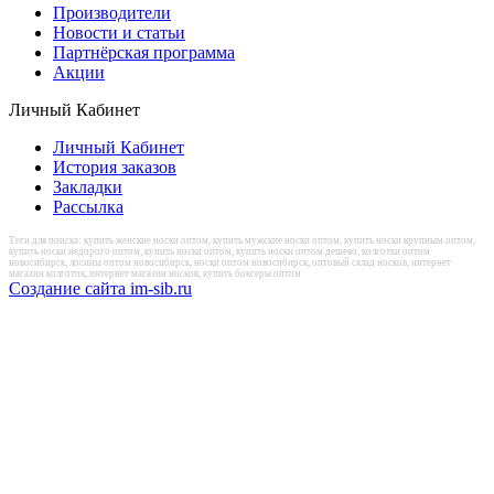
Производители
Новости и статьи
Партнёрская программа
Акции
Личный Кабинет
Личный Кабинет
История заказов
Закладки
Рассылка
Теги для поиска: купить женские носки оптом, купить мужские носки оптом, купить носки крупным оптом,
купить носки недорого оптом, купить носки оптом, купить носки оптом дешево, колготки оптом
новосибирск, лосины оптом новосибирск, носки оптом новосибирск, оптовый склад носков, интернет
магазин колготок, интернет магазин носков, купить боксеры оптом
Создание сайта im-sib.ru