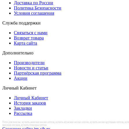
Доставка по России
Политика Безопасности
Условия соглашения
Служба поддержки
Связаться с нами
Возврат товара
Карта сайта
Дополнительно
Производители
Новости и статьи
Партнёрская программа
Акции
Личный Кабинет
Личный Кабинет
История заказов
Закладки
Рассылка
Теги для поиска: купить женские носки оптом, купить мужские носки оптом, купить носки крупным оптом, куп
магазин носков, купить боксеры оптом
Создание сайта im-sib.ru