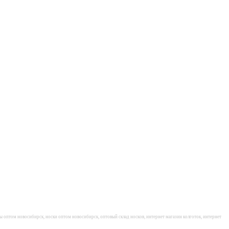
ы оптом новосибирск, носки оптом новосибирск, оптовый склад носков, интернет магазин колготок, интернет