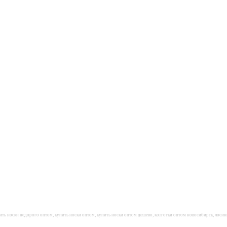
ить носки недорого оптом, купить носки оптом, купить носки оптом дешево, колготки оптом новосибирск, лосин