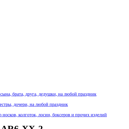
сына, брата, друга, дедушки, на любой праздник
естры, дочери, на любой праздник
носков, колготок, лосин, боксеров и прочих изделий
 AR6-XX-2